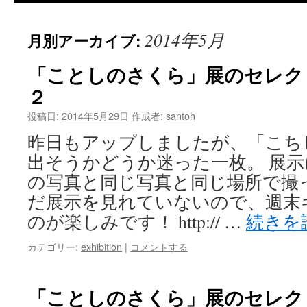
テ
2014年5月
月別アーカイブ:
ン
ツ
「ことしのさくら」展のセレクト
２
へ
投稿日:
2014年5月29日
作成者:
santoh
ス
昨日もアップしましたが、「こち
キ
出そうかどうか迷った一枚。 展
ッ
の写真と同じ写真と同じ場所で撮
だ展示を見れていないので、週末
プ
のが楽しみです！ http:// …
続きを
カテゴリー:
exhibition
|
コメントする
「ことしのさくら」展のセレクト