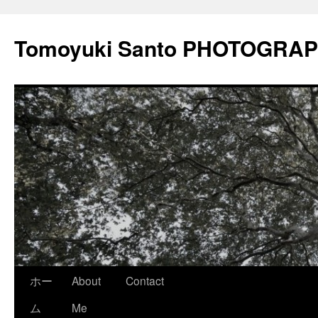
Tomoyuki Santo PHOTOGRA
コ
ホー
About
Contact
ン
ム
Me