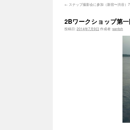
←
スナップ撮影会に参加（新宿〜渋谷）7/
テ
ン
2Bワークショップ第一
ツ
投稿日:
2014年7月9日
作成者:
santoh
へ
ス
キ
ッ
プ