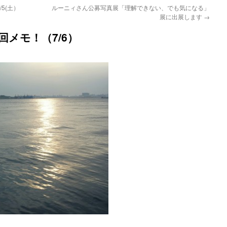
5(土）
ルーニィさん公募写真展「理解できない、でも気になる」
展に出展します
→
回メモ！（7/6）