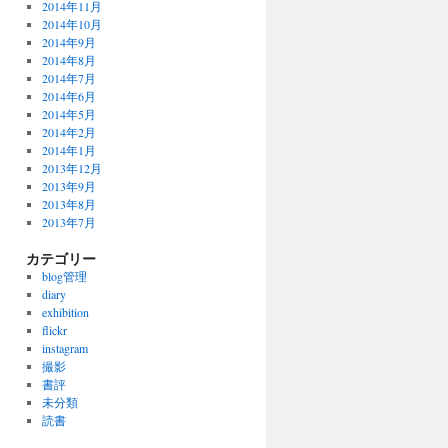
2014年11月
2014年10月
2014年9月
2014年8月
2014年7月
2014年6月
2014年5月
2014年2月
2014年1月
2013年12月
2013年9月
2013年8月
2013年7月
カテゴリー
blog管理
diary
exhibition
flickr
instagram
撮影
書評
未分類
読書