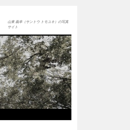
山東 義幸（サントウ トモユキ）の写真
サイト