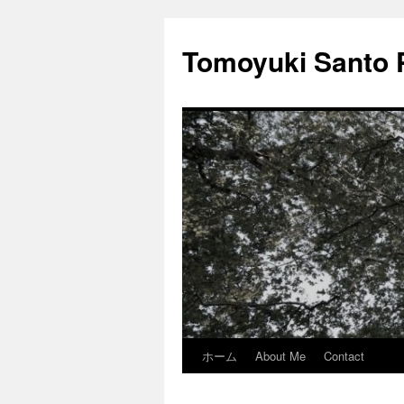
Tomoyuki Sant
ホーム
About Me
Contact
コ
ン