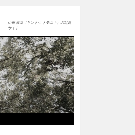
山東 義幸（サントウ トモユキ）の写真
サイト