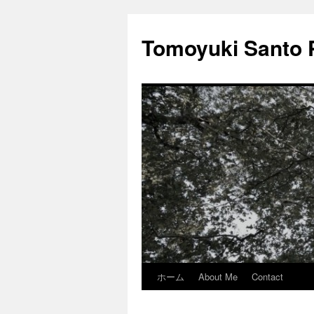
Tomoyuki Sant
ホーム
About Me
Contact
コ
ン