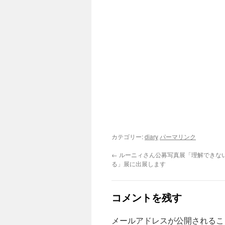
カテゴリー:
diary
パーマリンク
←
ルーニィさん公募写真展「理解できな
る」展に出展します
コメントを残す
メールアドレスが公開されるこ