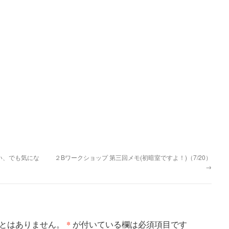
い、でも気にな
２Bワークショップ 第三回メモ(初暗室ですよ！)（7/20）
→
*
とはありません。
が付いている欄は必須項目です