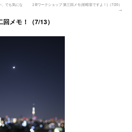
い、でも気にな
２Bワークショップ 第三回メモ(初暗室ですよ！)（7/20）
→
回メモ！（7/13）