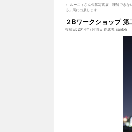
←
ルーニィさん公募写真展「理解できな
テ
る」展に出展します
ン
２Bワークショップ 第二
ツ
投稿日:
2014年7月19日
作成者:
santoh
へ
ス
キ
ッ
プ