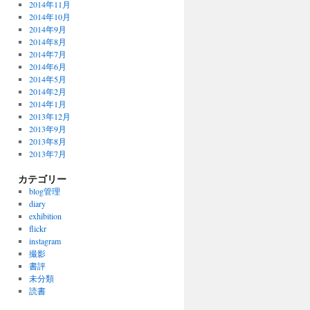
2014年11月
2014年10月
2014年9月
2014年8月
2014年7月
2014年6月
2014年5月
2014年2月
2014年1月
2013年12月
2013年9月
2013年8月
2013年7月
カテゴリー
blog管理
diary
exhibition
flickr
instagram
撮影
書評
未分類
読書